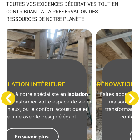
TOUTES VOS EXIGENCES DÉCORATIVES TOUT EN
CONTRIBUANT À LA PRÉSERVATION DES
RESSOURCES DE NOTRE PLANÈTE.
RÉNOVATION - AMÉNAGEMENT COMBLES
n
Faites appel à nos prestations de rénovation de
La
 en
maisons et d'aménagement de combles,
a
t
transformant votre espace en pièces de vie
confortables et fonctionnelles.
En savoir plus