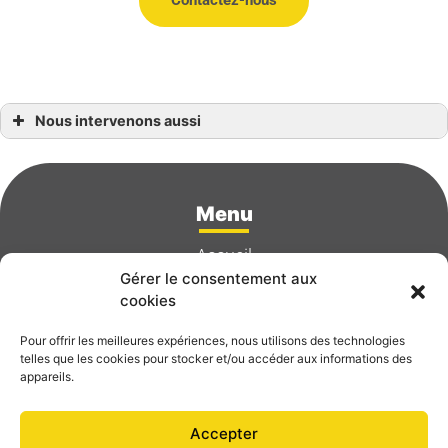
Nous intervenons aussi
isolation interieure
isolation interieure à La Roche-Bernard
isolation interieure à Guérande
isolation interieure à Herbignac
isolation interieure à La Turballe
Menu
isolation interieure à La Baule
isolation interieure à Le Croisic
isolation interieure à Pontchâteau
Accueil
isolation interieure à Saint-Brevin-les-Pins
Gérer le consentement aux
isolation interieure à Saint-Herblain
isolation interieure à Saint-Nazaire
Prestations
cookies
Pour offrir les meilleures expériences, nous utilisons des technologies
Réalisations
telles que les cookies pour stocker et/ou accéder aux informations des
appareils.
Contact
Accepter