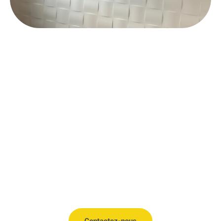
Vous souhaitez une isolation
intérieure performante ? SARL
BIGOT PLÂTRIER est là pour
vous. Contactez-nous et
bénéficiez d’un service de
qualité.
Contactez-nous